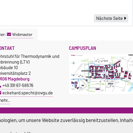
Nächste Seite
ner:
Webmaster
ONTAKT
CAMPUSPLAN
ehrstuhl für Thermodynamik und
ebrennung (LTV)
ebäude 10
iversitätsplatz 2
9106 Magdeburg
+49 391 67-58576
eckehard.specht@ovgu.de
mehr…
logien, um unsere Website zuverlässig bereitzustellen, Inhalt