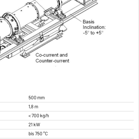
500 mm
1,8 m
< 700 kg/h
21 kW
bis 750 °C