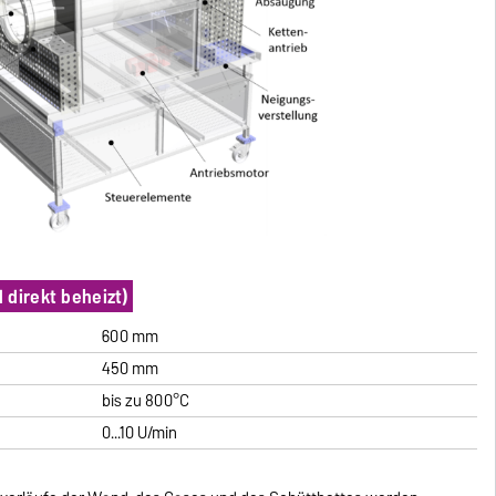
 direkt beheizt)
600 mm
450 mm
bis zu 800°C
0...10 U/min