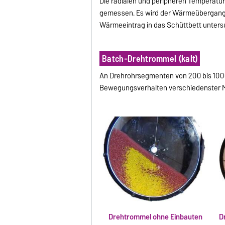
Die radialen und peripheren Temperatu
gemessen. Es wird der Wärmeübergang a
Wärmeeintrag in das Schüttbett unters
Batch-Drehtrommel (kalt)
An Drehrohrsegmenten von 200 bis 1000
Bewegungsverhalten verschiedenster Ma
Drehtrommel ohne Einbauten
D