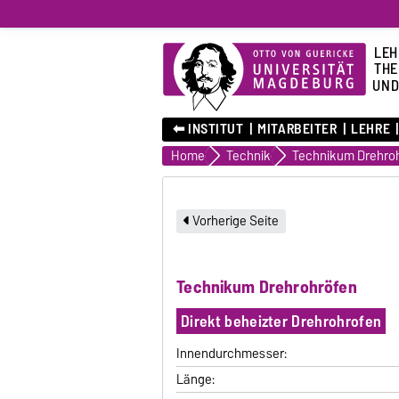
LEH
THE
UND
⬅︎ INSTITUT
MITARBEITER
LEHRE
Home
Technik
Technikum Drehro
Vorherige Seite
Technikum Drehrohröfen
Direkt beheizter Drehrohrofen
Innendurchmesser:
Länge: