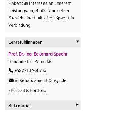
Haben Sie Interesse an unserem
Leistungsangebot? Dann setzen
Sie sich direkt mit
Prof. Specht
in
Verbindung.
Lehrstuhlinhaber
‣
Prof. Dr.-Ing. Eckehard Specht
Gebäude 10 - Raum 134
+49 391 67-58765
eckehard.specht@ovgu.de
Portrait & Portfolio
‣
Sekretariat
Christin Hasemann
Gebäude 10 - Raum 135
+49 391 67-58576