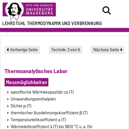
LEHRSTUHL
THERMODYNAMIK
UND VERBRENNUNG
Vorherige Seite
Technik: 3 von 5
Nächste Seite
Thermoanalytisches Labor
Messmöglichkeiten
spezifische Wärmekapazität cp (T)
Umwandlungsenthalpien
Dichte ρ (T)
thermischer Ausdehnungskoeffizient β (T)
Temperaturleitkoeffizient a (T)
Wärmeleitkoeffizient λ (T) bis 1600 °C u. a. für