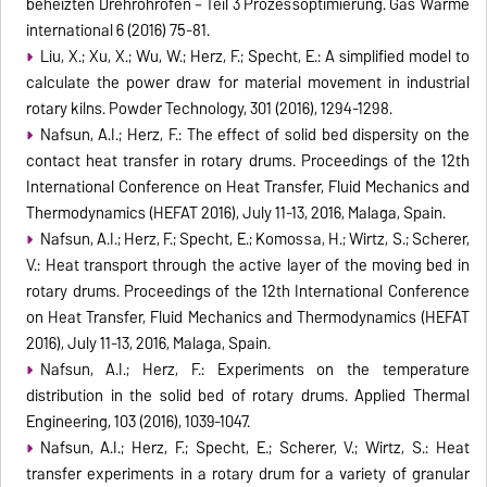
beheizten Drehrohröfen – Teil 3 Prozessoptimierung. Gas Wärme
international 6 (2016) 75-81.
Liu, X.; Xu, X.; Wu, W.; Herz, F.; Specht, E.: A simplified model to
calculate the power draw for material movement in industrial
rotary kilns. Powder Technology, 301 (2016), 1294-1298.
Nafsun, A.I.; Herz, F.: The effect of solid bed dispersity on the
contact heat transfer in rotary drums. Proceedings of the 12th
International Conference on Heat Transfer, Fluid Mechanics and
Thermodynamics (HEFAT 2016), July 11-13, 2016, Malaga, Spain.
Nafsun, A.I.; Herz, F.; Specht, E.; Komossa, H.; Wirtz, S.; Scherer,
V.: Heat transport through the active layer of the moving bed in
rotary drums. Proceedings of the 12th International Conference
on Heat Transfer, Fluid Mechanics and Thermodynamics (HEFAT
2016), July 11-13, 2016, Malaga, Spain.
Nafsun, A.I.; Herz, F.: Experiments on the temperature
distribution in the solid bed of rotary drums. Applied Thermal
Engineering, 103 (2016), 1039-1047.
Nafsun, A.I.; Herz, F.; Specht, E.; Scherer, V.; Wirtz, S.: Heat
transfer experiments in a rotary drum for a variety of granular