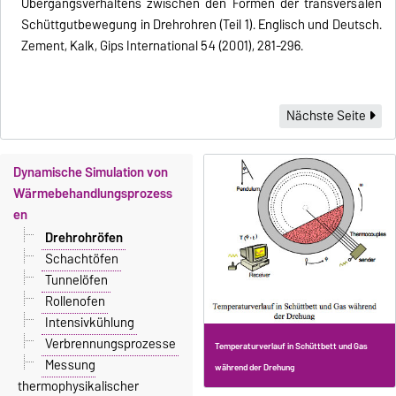
Übergangsverhaltens zwischen den Formen der transversalen
Schüttgutbewegung in Drehrohren (Teil 1). Englisch und Deutsch.
Zement, Kalk, Gips International 54 (2001), 281-296.
Nächste Seite
Dynamische Simulation von
Wärmebehandlungsprozess
en
Drehrohröfen
Schachtöfen
Tunnelöfen
Rollenofen
Intensivkühlung
Verbrennungsprozesse
Temperaturverlauf in Schüttbett und Gas
Messung
während der Drehung
thermophysikalischer