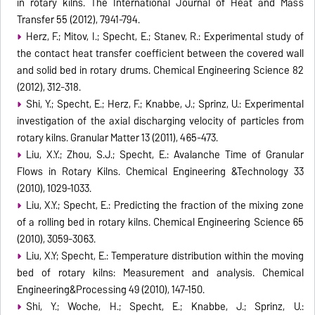
in rotary kilns. The International Journal of Heat and Mass
Transfer 55 (2012), 7941-794.
Herz, F.; Mitov, I.; Specht, E.; Stanev, R.: Experimental study of
the contact heat transfer coefficient between the covered wall
and solid bed in rotary drums. Chemical Engineering Science 82
(2012), 312-318.
Shi, Y.; Specht, E.; Herz, F.; Knabbe, J.; Sprinz, U.: Experimental
investigation of the axial discharging velocity of particles from
rotary kilns. Granular Matter 13 (2011), 465-473.
Liu, X.Y.; Zhou, S.J.; Specht, E.: Avalanche Time of Granular
Flows in Rotary Kilns. Chemical Engineering &Technology 33
(2010), 1029-1033.
Liu, X.Y.; Specht, E.: Predicting the fraction of the mixing zone
of a rolling bed in rotary kilns. Chemical Engineering Science 65
(2010), 3059-3063.
Liu, X.Y; Specht, E.: Temperature distribution within the moving
bed of rotary kilns: Measurement and analysis. Chemical
Engineering&Processing 49 (2010), 147-150.
Shi, Y.; Woche, H.; Specht, E.; Knabbe, J.; Sprinz, U.: