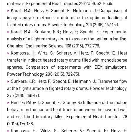
materials. Experimental Heat Transfer, 29 (2016), 520-535.
Karali, M.A.; Herz, F.; Specht, E.; Mellmann, J.: Comparison of
image analysis methods to determine the ‎optimum loading of
flighted rotary drums. Powder Technology, 291 (2016), 147-153.
Karali, M.A.; Sunkara, K.R.; Herz, F.; Specht, E.: Experimental
analysis of a flighted rotary drum to assess the ‎optimum loading.
Chemical Engineering Science, 138 (2015), 772-779.
Komossa, H.; Wirtz, S.; Scherer, V.; Herz, F.; Specht, E.: Heat
transfer in indirect heated rotary drums filled with monodisperse
spheres: Comparison of experiments with DEM simulations.
Powder Technology, 286 (2015), 722-731.
Sunkara, K.R.; Herz, F.; Specht, E.; Mellmann, J.: Transverse flow
at the flight surface in flighted rotary drums. Powder Technology,
275 (2015), 161-171.
Herz, F.; Mitov, I.; Specht, E.; Stanev, R.: Influence of the motion
behavior on the contact heat transfer between the covered wall
and solid bed in rotary kilns. Experimental Heat Transfer, 28
(2015), 174-188.
Komossa, H.; Wirtz, S.; Scherer, V.; Specht, E.; Herz, F.: