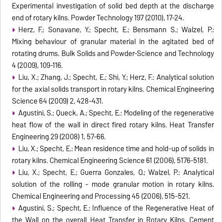
Experimental investigation of solid bed depth at the discharge
end of rotary kilns. Powder Technology 197 (2010), 17-24.
Herz, F.; Sonavane, Y.; Specht, E.; Bensmann S.; Walzel, P.:
Mixing behaviour of granular material in the agitated bed of
rotating drums. Bulk Solids and Powder-Science and Technology
4 (2009), 109-116.
Liu, X.; Zhang, J.; Specht, E.; Shi, Y.; Herz, F.: Analytical solution
for the axial solids transport in rotary kilns. Chemical Engineering
Science 64 (2009) 2, 428-431.
Agustini, S.; Queck, A.; Specht, E.: Modeling of the regenerative
heat flow of the wall in direct fired rotary kilns. Heat Transfer
Engineering 29 (2008) 1, 57-66.
Liu, X.; Specht, E.: Mean residence time and hold-up of solids in
rotary kilns. Chemical Engineering Science 61 (2006), 5176-5181.
Liu, X.; Specht, E.; Guerra Gonzales, O.; Walzel, P.: Analytical
solution of the rolling - mode granular motion in rotary kilns.
Chemical Engineering and Processing 45 (2006), 515-521.
Agustini, S.; Specht, E.: Influence of the Regenerative Heat of
the Wall on the overall Heat Transfer in Rotary Kilns. Cement