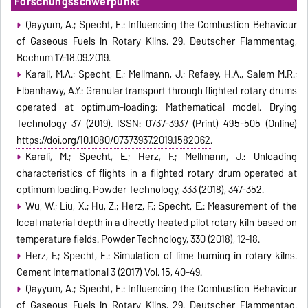
Forschungsschwerpunkt
Qayyum, A.; Specht, E.: Influencing the Combustion Behaviour
of Gaseous Fuels in Rotary Kilns. 29. Deutscher Flammentag,
Bochum 17.-18.09.2019.
Karali, M.A.; Specht, E.; Mellmann, J.; Refaey, H.A., Salem M.R.;
Elbanhawy, A.Y.: Granular transport through flighted rotary drums
operated at optimum-loading: Mathematical model. Drying
Technology 37 (2019). ISSN: 0737-3937 (Print) 495-505 (Online)
https://doi.org/10.1080/07373937.2019.1582062.
Karali, M.; Specht, E.; Herz, F.; Mellmann, J.: Unloading
characteristics of flights in a flighted rotary drum operated at
optimum loading. Powder Technology, 333 (2018), 347-352.
Wu, W.; Liu, X.; Hu, Z.; Herz, F.; Specht, E.: Measurement of the
local material depth in a directly heated pilot rotary kiln based on
temperature fields. Powder Technology, 330 (2018), 12-18.
Herz, F.; Specht, E.: Simulation of lime burning in rotary kilns.
Cement International 3 (2017) Vol. 15, 40-49.
Qayyum, A.; Specht, E.: Influencing the Combustion Behaviour
of Gaseous Fuels in Rotary Kilns. 29. Deutscher Flammentag,