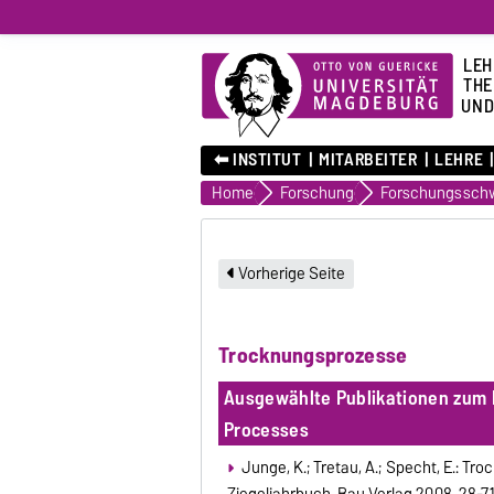
LEH
THE
UND
⬅︎ INSTITUT
MITARBEITER
LEHRE
Home
Forschung
Vorherige Seite
Trocknungsprozesse
Ausgewählte Publikationen zum 
Processes
Junge, K.; Tretau, A.; Specht, E.: Tr
Ziegeljahrbuch, Bau Verlag 2008, 28-7