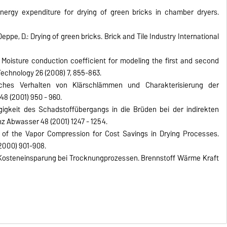
 Energy expenditure for drying of green bricks in chamber dryers.
 Deppe, D.: Drying of green bricks. Brick and Tile Industry International
.: Moisture conduction coefficient for modeling the first and second
 Technology 26 (2008) 7, 855-863.
isches Verhalten von Klärschlämmen und Charakterisierung der
8 (2001) 950 - 960.
gigkeit des Schadstoffübergangs in die Brüden bei der indirekten
 Abwasser 48 (2001) 1247 - 1254.
on of the Vapor Compression for Cost Savings in Drying Processes.
2000) 901-908.
nd Kosteneinsparung bei Trocknungprozessen. Brennstoff Wärme Kraft