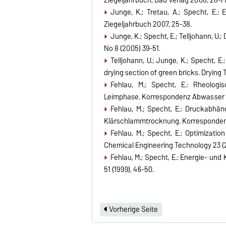
Junge, K.; Tretau, A.; Specht, E.:
Ziegeljahrbuch 2007, 25-38.
Junge, K.; Specht, E.; Telljohann, U.;
No 8 (2005) 39-51.
Telljohann, U.; Junge, K.; Specht, E
drying section of green bricks. Drying
Fehlau, M.; Specht, E.: Rheolog
Leimphase. Korrespondenz Abwasser 4
Fehlau, M.; Specht, E.: Druckabhän
Klärschlammtrocknung. Korrespondenz
Fehlau, M.; Specht, E.: Optimizati
Chemical Engineering Technology 23 (
Fehlau, M.; Specht, E.: Energie- u
51 (1999), 46-50.
Vorherige Seite