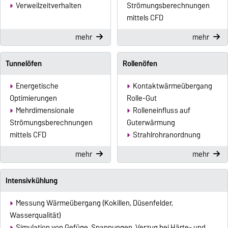
Verweilzeitverhalten
Strömungsberechnungen
mittels CFD
mehr
mehr
Tunnelöfen
Rollenöfen
Energetische
Kontaktwärmeübergang
Optimierungen
Rolle-Gut
Mehrdimensionale
Rolleneinfluss auf
Strömungsberechnungen
Guterwärmung
mittels CFD
Strahlrohranordnung
mehr
mehr
Intensivkühlung
Messung Wärmeübergang (Kokillen, Düsenfelder,
Wasserqualität)
Simulation von Gefüge, Spannungen, Verzug bei Härte- und