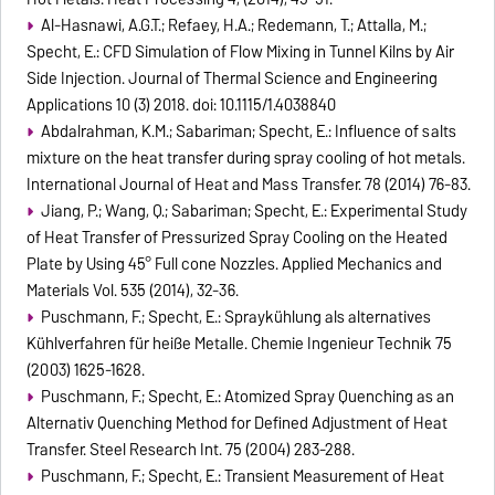
Al-Hasnawi, A.G.T.; Refaey, H.A.; Redemann, T.; Attalla, M.;
Specht, E.: CFD Simulation of Flow Mixing in Tunnel Kilns by Air
Side Injection. Journal of Thermal Science and Engineering
Applications 10 (3) 2018. doi: 10.1115/1.4038840
Abdalrahman, K.M.; Sabariman; Specht, E.: Influence of salts
mixture on the heat transfer during spray cooling of hot metals.
International Journal of Heat and Mass Transfer. 78 (2014) 76-83.
Jiang, P.; Wang, Q.; Sabariman; Specht, E.: Experimental Study
of Heat Transfer of Pressurized Spray Cooling on the Heated
Plate by Using 45° Full cone Nozzles. Applied Mechanics and
Materials Vol. 535 (2014), 32-36.
Puschmann, F.; Specht, E.: Spraykühlung als alternatives
Kühlverfahren für heiße Metalle. Chemie Ingenieur Technik 75
(2003) 1625-1628.
Puschmann, F.; Specht, E.: Atomized Spray Quenching as an
Alternativ Quenching Method for Defined Adjustment of Heat
Transfer. Steel Research Int. 75 (2004) 283-288.
Puschmann, F.; Specht, E.: Transient Measurement of Heat