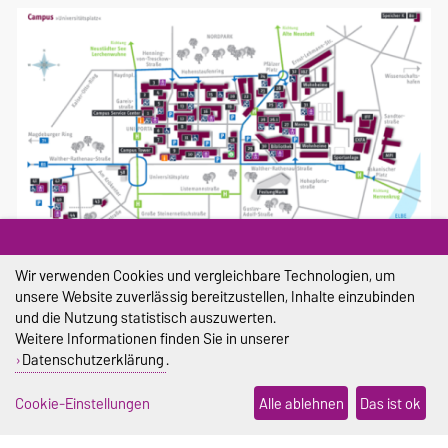
Wir verwenden Cookies und vergleichbare Technologien, um
Campusplan
unsere Website zuverlässig bereitzustellen, Inhalte einzubinden
und die Nutzung statistisch auszuwerten.
Weitere Informationen finden Sie in unserer
Datenschutzerklärung
.
DIESE SEITE
Cookie-Einstellungen
Alle ablehnen
Das ist ok
Vorlesen
Drucken