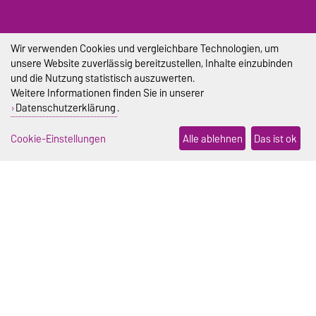
Wir verwenden Cookies und vergleichbare Technologien, um
unsere Website zuverlässig bereitzustellen, Inhalte einzubinden
Campusplan
und die Nutzung statistisch auszuwerten.
Weitere Informationen finden Sie in unserer
Datenschutzerklärung
.
Cookie-Einstellungen
Alle ablehnen
Das ist ok
DIESE SEITE
Vorlesen
Drucken
Permalink
Impressum
Datenschutz
Barrierefreiheit