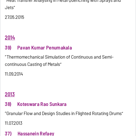
“Heat Transfer Analysing in Metal Quenching with Sprays and
Jets”
27.05.2015
2014
39) Pavan Kumar Penumakala
“Thermomechanical Simulation of Continuous and Semi-
continuous Casting of Metals”
11.09.2014
2013
38) Koteswara Rao Sunkara
“Granular Flow and Design Studies in Flighted Rotating Drums”
11.07.2013
37) Hassanein Refaey